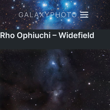
Zum
Inhalt
GALAXYPHOTO
springen
Rho Ophiuchi – Widefield