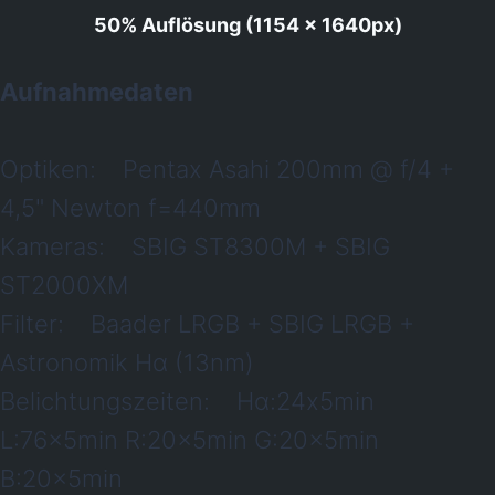
50% Auflösung (1154 x 1640px
)
Aufnahmedaten
Optiken: Pentax Asahi 200mm @ f/4 +
4,5" Newton f=440mm
Kameras: SBIG ST8300M + SBIG
ST2000XM
Filter: Baader LRGB + SBIG LRGB +
Astronomik Hα (13nm)
Belichtungszeiten: Hα:24x5min
L:76x5min R:20x5min G:20x5min
B:20x5min