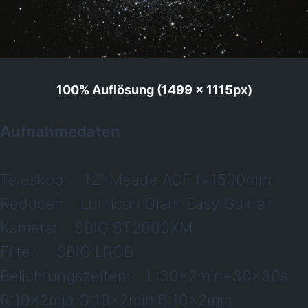
100% Auflösung (1499 x 1115px
)
Aufnahmedaten
Teleskop: 12" Meade ACF f=1500mm
Reducer: Lumicon Giant Easy Guider
Kamera: SBIG ST2000XM
Filter: SBIG LRGB
Belichtungszeiten: L:30x2min+30x30s
R:10x2min G:10x2min B:10x2min