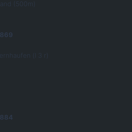
land (500m)
 869
rnhaufen (l 3 r)
 884