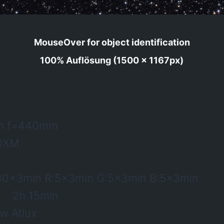
MouseOver for object identification
100% Auflösung (1500 x 1167px
)
on f=440mm
0XM
:30x3min R:5x3min G:5x3min B:5x3min
t: 2h 15min
w Atlux