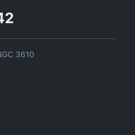
42
 NGC 3610