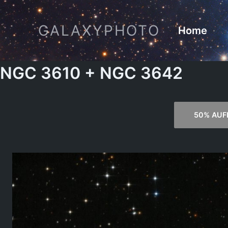
Zum
Inhalt
GALAXYPHOTO
Home
springen
NGC 3610 + NGC 3642
50% AU