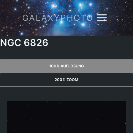
Zum
Inhalt
GALAXYPHOTO
springen
NGC 6826
100% AUFLÖSUNG
200% ZOOM