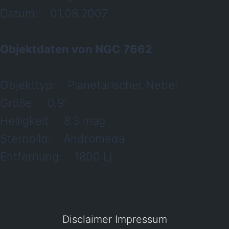
Datum: 01.08.2007
Objektdaten von NGC 7662
Objekttyp: Planetarischer Nebel
Größe: 0.9'
Helligkeit: 8.3 mag
Sternbild: Andromeda
Entfernung: 1800 Lj
Disclaimer
Impressum